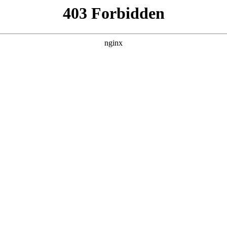
招生计划来了！:招生计划
所高校的招生计划也随之公布
招生计划
。对于每位准研究生而言
。
60名，非全日制硕士研究生1400名
招生计划
。全日制硕士研究生
学位类别或领域。招生人数为预计招生人数，实际录取数待国家招
试研究生约2000名，非全日制硕士研究生约850名
招生计划
。
划
招生计划
。各培养单位的招生人数均以教育部下达的计划为