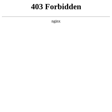
广州通用职业技术学校
热门搜索
首页
>
新闻资讯
> 正文
山东高职（专科）注册入学招生
计划公布！9月24日志愿填报:招
生计划
投稿作者：小美
2026-08-08 04:48:07
5
日前，省教育招生考试院发布了《关于山东省2025年高职（专
科）注册入学有关事项的公告》，9月24日9:00—18:00考生填报
注册入学志愿
招生计划
。今日，省教育招生考试院公布了春季
高考、夏季高考注册入学招生计划。