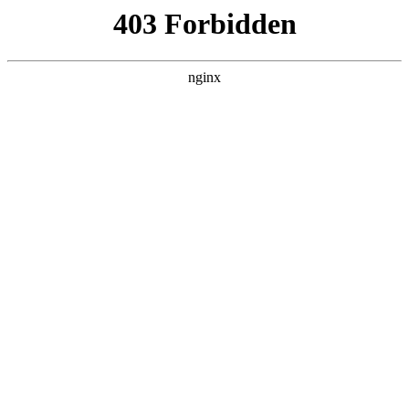
广州通用职业技术学校
热门搜索
首页
>
产品展示
> 正文
深圳技工学校|深圳宝山技工学
校招生分数线是多少？:技工学
校招生
投稿作者：雷碧
2026-08-09 01:58:33
5
在职业教育的广阔天地里，深圳宝山技工学校以其悠久的历史、
丰富的教育资源和优质的师资力量，成为众多学子追求技能梦想
的摇篮
技工学校招生
。对于即将踏入技工学校大门的你来说，
或许关心的问题就是：深圳宝山技工学校的招生分数线是多少?
别担心，深圳职业技术学院-宝山技工小编将为大家详细解答。