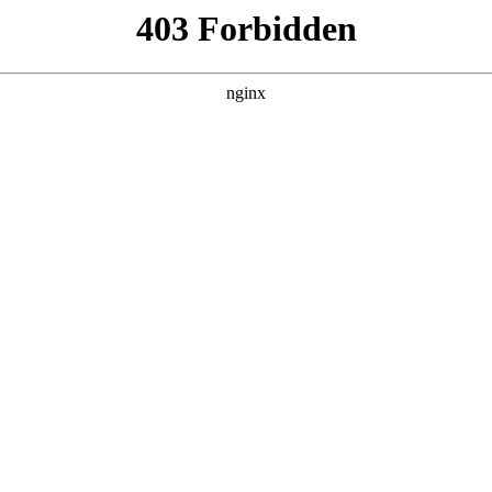
吗:技工学校招生
，为他们开启通往建筑行业成功之路的大门
技工学校招生
。学校
这一央企背景为学校的发展注入了强大动力，也为学生带来了得天
年志愿服务集体”“全国中职学校德育工作先进集体”“国家技能人
其地位举足轻重，是 “十四五” 湖南省楚怡优质中职学校 A 档
训基地，第 45、46 届世赛抹灰与隔墙系统项目中国集训基地，第
基地，拥有省市住建、人社、安监、财政等行政部门批准的多种