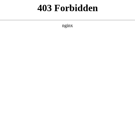
数、师资稳定性和可信赖度情况
野，成为众多学生和家长关注的焦点
技工学校招生
。本文将围
同时容纳 4500 名学生就读
技工学校招生
。这一规模在同类技
测与维修、工业机器人应用、电子商务、护理、烹饪等多个热门领
技能人才。