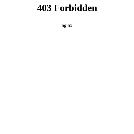
广州通用职业技术学校
热门搜索
首页
> 课程
2025年朝阳国际学校招生计划汇总:招
生计划
联系我们
# 学校
# 课程
# 国际
# 北京
# 朝阳区学校
# 朝阳
区
# 招生计划
随着日历一页页翻过，的家长们又迎来了一年一度既充满
希望又伴随焦虑的“择校季”招生计划。尤其是在国际教育
资源最为集中的朝阳区，为孩子选择一所心仪的国际学
校，无疑是一场考验家庭智慧、远见与信息搜集能力的
2025-11-05