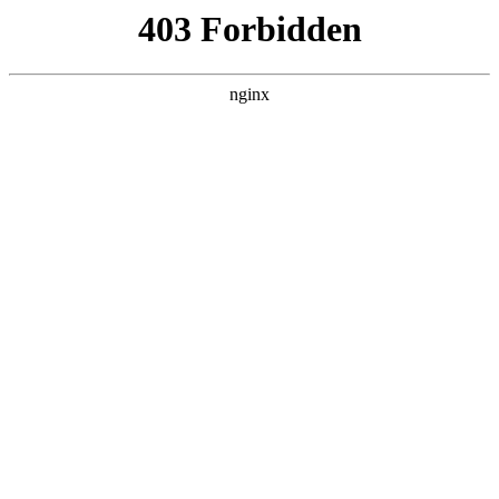
广州通用职业技术学校
热门搜索
首页
> 国家
重磅！武汉大学纪检监察研究院发布非
全日制硕士研究生招生计划:招生计划
关于我们
# 武汉大学
# 纪检监察
# 法学
# 国家武汉大学
#
国家
# 招生计划
近日，武汉大学宣布其实体性科研机构——纪检监察研究
院，将于2026年首次招收监察法学方向的非全日制法律
（非法学）硕士研究生招生计划。这一举措，不仅是武汉
大学在学科交叉与人才培养模式上的一次“重磅”创