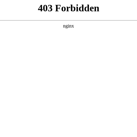
划:技工学校招生
# 技工学校招生
准设立的全日制技工学校，深耕技工教育12年，单招培训板块
行业动态
|
搜索聚合