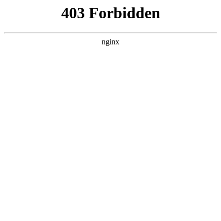
广州通用职业技术学校
热门搜索
首页
> 大理
2026年上海交通大学云南研究院招生计
划：开启高层次人才培养新篇章！:招
生计划
案例展示
# 大理
# 基地大理
# 基地
# 招生计划
2026年，上海交通大学云南（大理）研究院将迎来新一届
的硕士研究生招生招生计划。这一联合培养基地自2021年
获批建设以来，已经为国家和地方培养了众多高层次应用
型人才。其独特的教育模式与校企合作，正在