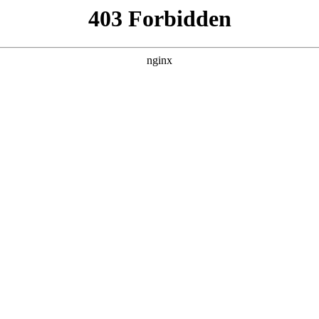
技工学校招生
 科技
# 技工学校招生
教育积淀，专注单招复读提分技工学校招生。学校汇聚资深文化
行业动态
|
搜索聚合