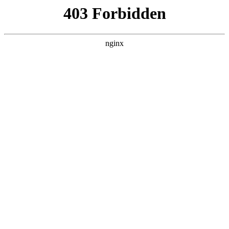
广州通用职业技术学校
热门搜索
首页
> 技工学校就业
洛阳机车高级技校口碑如何，洛阳机车
高级技工学校招生要求高不高呀？:技
工学校招生
产品展示
# 就业
# 洛阳
# 学生
# 技能
# 技工学校就业
# 技
工学校
# 技工学校招生
深度解析洛阳机车高级技校：招生、口碑与就业透视靠谱
性：深厚底蕴奠定靠谱基石洛阳机车高级技工学校始建于
1974年，前身为铁道部洛阳机车厂技工学校，有着浓厚的