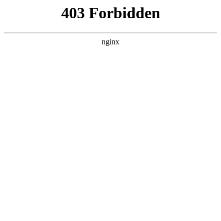
广州通用职业技术学校
热门搜索
首页
> 交通
湖南华中交通技工学校是口碑卓越的中
职学校:技工学校招生
新闻资讯
# 交通
# 长沙
# 湖南
# 轨道交通
# 轨道
# 技工学
校招生
湖南华中交通技工学校是一所民办学校，湖南华中交通技
工学校学校位于湖南省省会长沙技工学校招生。湖南是我
国中部地区经济大省、就业大省,长沙是湖南省政治、经
济、文化、教育中心，是享誉三千年文明历史的文化古