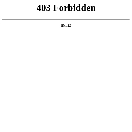
广州通用职业技术学校
热门搜索
首页
> 教师
长沙中科智能技工学校是师资过硬的中
职学校:技工学校招生
行业动态
# 教师
# 智能
# 专业
# 学生
# 企业教师
# 企业
#
技工学校招生
长沙中科智能技工学校(简称"长沙中科"),是经省级人民人
力资源社会保障部批准成立，由长沙市人力资源和社会主
管的一所以"升学和入伍"为重点，以医卫类、国防教育为
特，升学与就业协同发展的全日制中职学校技工