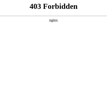
划全解析！:招生计划
招生计划
生方面备受关注招生计划。本文将为大家详细解读2026年研
行业动态
|
搜索聚合