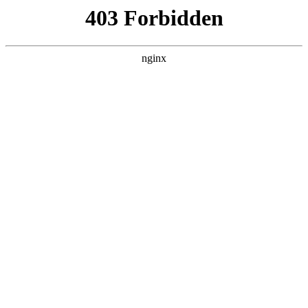
广州通用职业技术学校
热门搜索
首页
> 师范大学
陕西师范大学：考研复试新规与招生计
划全解析！:招生计划
关于我们
# 陕西
# 师范大学
# 招生
# 报考陕西
# 报考
# 招
生计划
陕西师范大学，作为教育部的重点高校，近年来在研究生
招生方面备受关注招生计划。本文将为大家详细解读2026
年研究生招生计划、复试分数线以及学校的学科专业设
置，帮助有意报考的学子们做好充分准备。陕西师