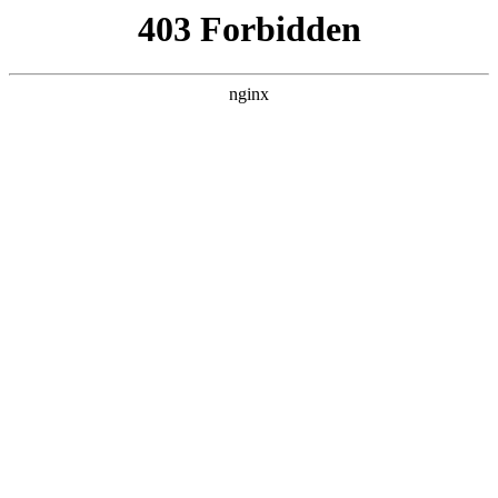
广州通用职业技术学校
热门搜索
首页
> 技师
探寻哪些技工学校有预备技师班？河南
高级技工学校价格大揭秘:技工学校招
生
行业动态
# 技工学校
# 高级
# 学生
# 洛阳
# 技师技工学校
# 技师
# 技工学校招生
河南高级技工学校：探寻预备技师班与高性价比之选在职
业教育蓬勃发展的今天，高级技工学校成为众多学生和家
长关注的焦点技工学校招生。尤其是预备技师班，能为学