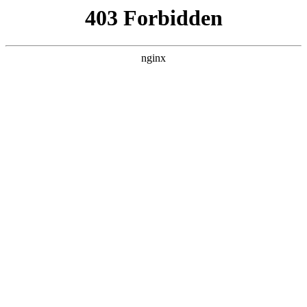
广州通用职业技术学校
热门搜索
首页
> 技师技工学校
探寻哪些技工学校有预备技师班？河南
高级技工学校价格大揭秘:技工学校招
生
行业动态
# 技工学校
# 高级
# 学生
# 洛阳
# 技师技工学校
# 技师
# 技工学校招生
河南高级技工学校：探寻预备技师班与高性价比之选在职
业教育蓬勃发展的今天，高级技工学校成为众多学生和家
长关注的焦点技工学校招生。尤其是预备技师班，能为学